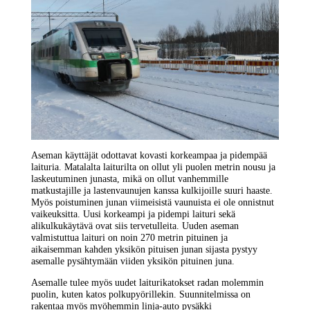
Aseman käyttäjät odottavat kovasti korkeampaa ja pidempää
laituria. Matalalta laiturilta on ollut yli puolen metrin nousu ja
laskeutuminen junasta, mikä on ollut vanhemmille
matkustajille ja lastenvaunujen kanssa kulkijoille suuri haaste.
Myös poistuminen junan viimeisistä vaunuista ei ole onnistnut
vaikeuksitta. Uusi korkeampi ja pidempi laituri sekä
alikulkukäytävä ovat siis tervetulleita. Uuden aseman
valmistuttua laituri on noin 270 metrin pituinen ja
aikaisemman kahden yksikön pituisen junan sijasta pystyy
asemalle pysähtymään viiden yksikön pituinen juna.
Asemalle tulee myös uudet laiturikatokset radan molemmin
puolin, kuten katos polkupyörillekin. Suunnitelmissa on
rakentaa myös myöhemmin linja-auto pysäkki