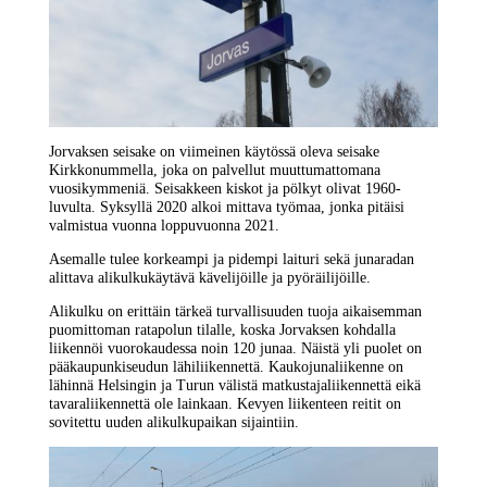
Jorvaksen seisake on viimeinen käytössä oleva seisake
Kirkkonummella, joka on palvellut muuttumattomana
vuosikymmeniä. Seisakkeen kiskot ja pölkyt olivat 1960-
luvulta. Syksyllä 2020 alkoi mittava työmaa, jonka pitäisi
valmistua vuonna loppuvuonna 2021.
Asemalle tulee korkeampi ja pidempi laituri sekä junaradan
alittava alikulkukäytävä kävelijöille ja pyöräilijöille.
Alikulku on erittäin tärkeä turvallisuuden tuoja aikaisemman
puomittoman ratapolun tilalle, koska Jorvaksen kohdalla
liikennöi vuorokaudessa noin 120 junaa. Näistä yli puolet on
pääkaupunkiseudun lähiliikennettä. Kaukojunaliikenne on
lähinnä Helsingin ja Turun välistä matkustajaliikennettä eikä
tavaraliikennettä ole lainkaan. Kevyen liikenteen reitit on
sovitettu uuden alikulkupaikan sijaintiin.