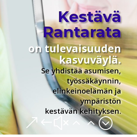
Kestävä
Rantarata
on tulevaisuuden
kasvuväylä.
Se yhdistää asumisen,
työssäkäynnin,
elinkeinoelämän ja
ympäristön
kestävän kehityksen.
&#x22;