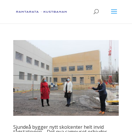
Sjundeå bygger nytt skolcenter helt invid
tågstationen – Det nya campuset erbjuder