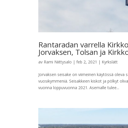
Rantaradan varrella Kirk
Jorvaksen, Tolsan ja Kir
av
Rami Niittysalo
|
feb 2, 2021
|
Kyrkslätt
Jorvaksen seisake on viimeinen käytössä oleva
vuosikymmeniä. Seisakkeen kiskot ja pölkyt oliva
vuonna loppuvuonna 2021. Asemalle tulee...