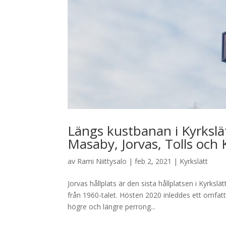
Längs kustbanan i Kyrkslät
Masaby, Jorvas, Tolls och 
av
Rami Niittysalo
|
feb 2, 2021
|
Kyrkslätt
Jorvas hållplats är den sista hållplatsen i Kyrksl
från 1960-talet. Hösten 2020 inleddes ett omfatt
högre och längre perrong...