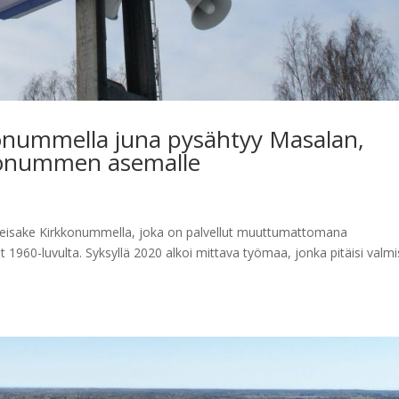
konummella juna pysähtyy Masalan,
kkonummen asemalle
 seisake Kirkkonummella, joka on palvellut muuttumattomana
t 1960-luvulta. Syksyllä 2020 alkoi mittava työmaa, jonka pitäisi valm